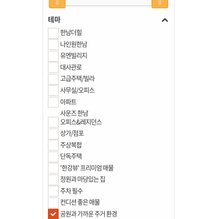
테마
한남더힐
나인원한남
유엔빌리지
대사관로
고급주택/빌라
사무실/오피스
아파트
사운즈 한남
오피스&레지던스
상가/점포
주상복합
단독주택
'한강뷰' 프리미엄 매물
정원과 마당있는 집
주차 필수
컨디션 좋은 매물
공원과 가까운 주거 환경