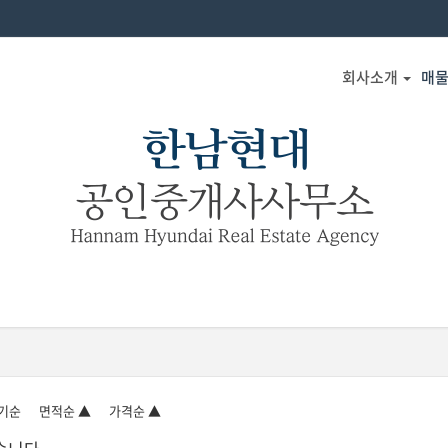
회사소개
매
기순
면적순 ▲
가격순 ▲