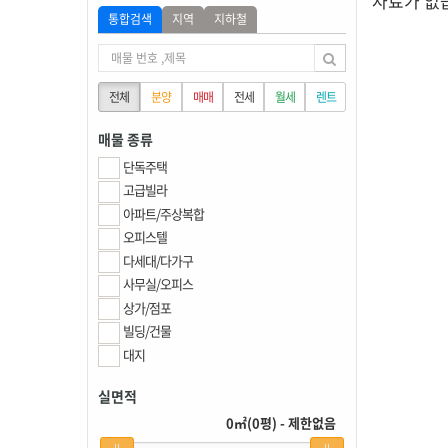
자료가 없
통합검색
지역
지하철
전체
분양
매매
전세
월세
렌트
매물 종류
단독주택
고급빌라
아파트/주상복합
오피스텔
다세대/다가구
사무실/오피스
상가/점포
빌딩/건물
대지
실면적
0㎡(0평) - 제한없음