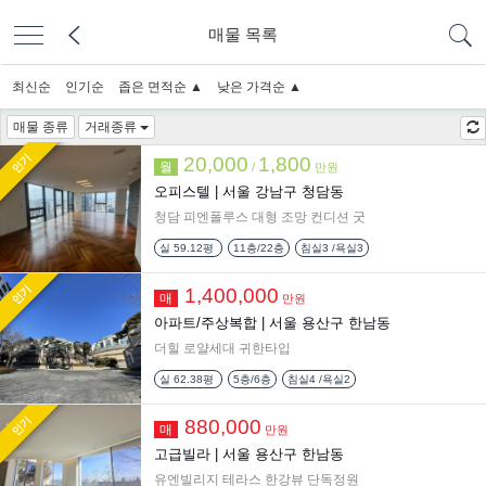
매물 목록
최신순
인기순
좁은 면적순 ▲
낮은 가격순 ▲
매물 종류
거래종류
인기
20,000
1,800
월
/
만원
오피스텔 |
서울 강남구 청담동
청담 피엔폴루스 대형 조망 컨디션 굿
실
59.12평
11층/22층
침실3 /욕실3
인기
1,400,000
매
만원
아파트/주상복합 |
서울 용산구 한남동
더힐 로얄세대 귀한타입
실
62.38평
5층/6층
침실4 /욕실2
인기
880,000
매
만원
고급빌라 |
서울 용산구 한남동
유엔빌리지 테라스 한강뷰 단독정원