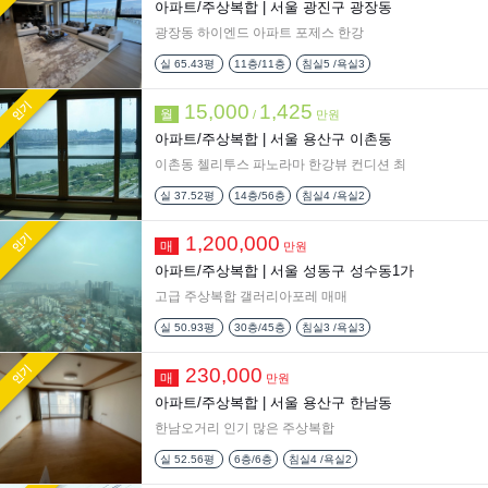
아파트/주상복합 |
서울 광진구 광장동
광장동 하이엔드 아파트 포제스 한강
실
65.43평
11층/11층
침실5 /욕실3
인기
15,000
1,425
월
/
만원
아파트/주상복합 |
서울 용산구 이촌동
이촌동 첼리투스 파노라마 한강뷰 컨디션 최
실
37.52평
14층/56층
침실4 /욕실2
인기
1,200,000
매
만원
아파트/주상복합 |
서울 성동구 성수동1가
고급 주상복합 갤러리아포레 매매
실
50.93평
30층/45층
침실3 /욕실3
인기
230,000
매
만원
아파트/주상복합 |
서울 용산구 한남동
한남오거리 인기 많은 주상복합
실
52.56평
6층/6층
침실4 /욕실2