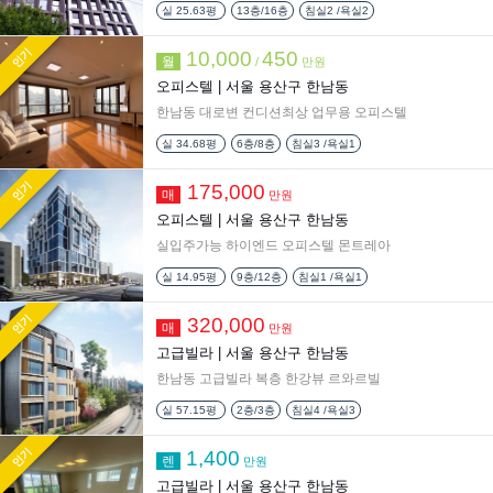
실
25.63평
13층/16층
침실2 /욕실2
인기
10,000
450
월
/
만원
오피스텔 |
서울 용산구 한남동
한남동 대로변 컨디션최상 업무용 오피스텔
실
34.68평
6층/8층
침실3 /욕실1
인기
175,000
매
만원
오피스텔 |
서울 용산구 한남동
실입주가능 하이엔드 오피스텔 몬트레아
실
14.95평
9층/12층
침실1 /욕실1
인기
320,000
매
만원
고급빌라 |
서울 용산구 한남동
한남동 고급빌라 복층 한강뷰 르와르빌
실
57.15평
2층/3층
침실4 /욕실3
인기
1,400
렌
만원
고급빌라 |
서울 용산구 한남동