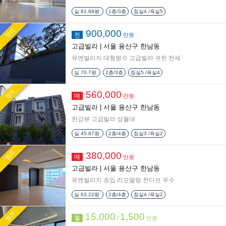
실
81.68평
1층/3층
침실4 /욕실5
인기
900,000
전
만원
고급빌라 |
서울 용산구 한남동
유엔빌리지 대형평수 고급빌라 귀한 전세
실
70.7평
2층/3층
침실5 /욕실4
인기
560,000
매
만원
고급빌라 |
서울 용산구 한남동
한강뷰 고급빌라 상월대
실
45.87평
2층/4층
침실3 /욕실2
인기
380,000
매
만원
고급빌라 |
서울 용산구 한남동
유엔빌리지 초입 리모델링 컨디션 우수
실
63.22평
2층/4층
침실4 /욕실2
인기
15,000
1,500
월
/
만원