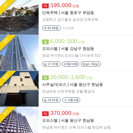
인기
195,000
매
만원
단독주택 |
서울 종로구 부암동
조용하고 공기좋은 숲세권 단독주택
지상1층
대 95.89평
인기
5,000
500
월
/
만원
오피스텔 |
서울 강남구 청담동
청담 하이엔드오피스텔 디아포제 522
실
17.25평
10층/19층
침실1 /욕실1
인기
20,000
1,600
월
/
만원
사무실/오피스 |
서울 용산구 한남동
한남대로 단독주택형 건물 통임대
실
28.81평
-1~3층/3층
인기
370,000
매
만원
오피스텔 |
서울 용산구 한남동
한남동 하이엔드 신축 오피스텔 한강뷰 남향