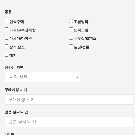
종류
단독주택
고급빌라
아파트/주상복합
오피스텔
다세대/다가구
사무실/오피스
상가/점포
빌딩/건물
대지
원하는 지역
구매예정 시기
방문 날짜/시간
*
이름